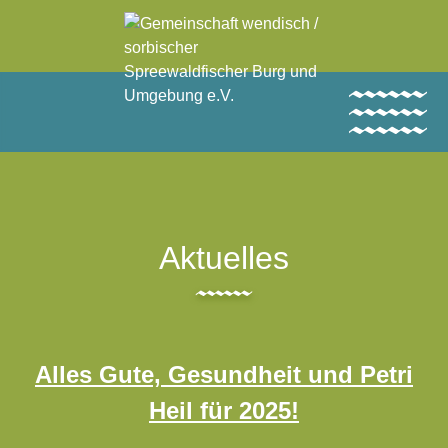
Aktuelles
Aktuelles
Home
Angelkarten
Alles Gute, Gesundheit und Petri
Angeln
Heil für 2025!
Verband