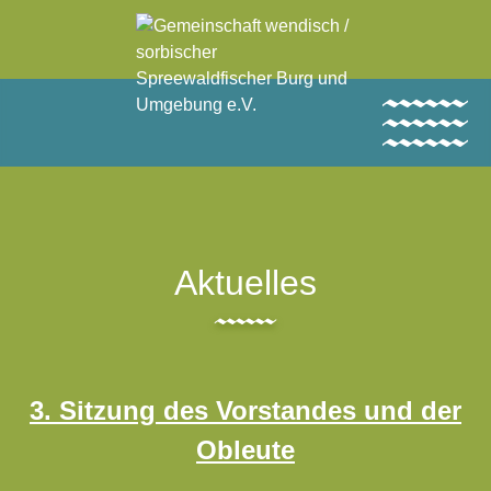
Aktuelles
Aktuelles
Home
Angelkarten
3. Sitzung des Vorstandes und der
Angeln
Obleute
Verband